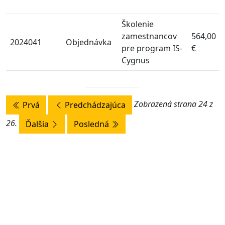
Školenie
zamestnancov
564,00
2024041
Objednávka
pre program IS-
€
Cygnus
Zobrazená strana 24 z
Prvá
Predchádzajúca
26.
Ďalšia
Posledná