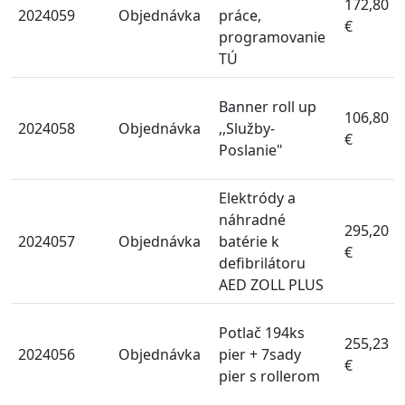
172,80
2024059
Objednávka
práce,
€
programovanie
TÚ
Banner roll up
106,80
2024058
Objednávka
,,Služby-
€
Poslanie"
Elektródy a
náhradné
295,20
2024057
Objednávka
batérie k
€
defibrilátoru
AED ZOLL PLUS
Potlač 194ks
255,23
2024056
Objednávka
pier + 7sady
€
pier s rollerom