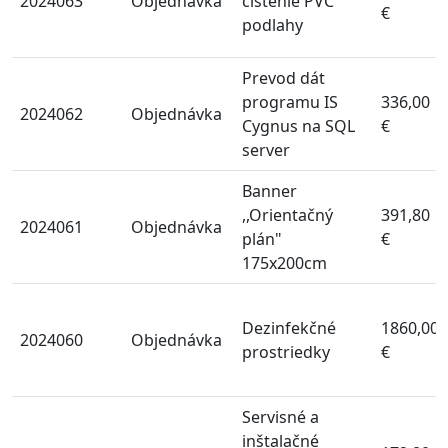
2024063
Objednávka
čistenie PVC
€
podlahy
Prevod dát
programu IS
336,00
2024062
Objednávka
Cygnus na SQL
€
server
Banner
,,Orientačný
391,80
2024061
Objednávka
plán"
€
175x200cm
Dezinfekčné
1860,00
2024060
Objednávka
prostriedky
€
Servisné a
inštalačné