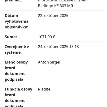
predmet:
motorovom vozidle Citroen
Berlingo KE 303 MR
Dátum
22. október 2025
vyhotovenia
objednávky:
Suma:
1071,00 €
Zverejnené v
24. október 2025 13:13
systéme:
Meno osoby
Anton Širgeľ
ktorá
dokument
podpísala:
Funkcia osoby
Riaditeľ
ktorá
dokument
podpísala: